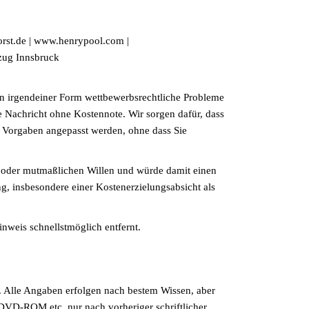
orst.de | www.henrypool.com |
zug Innsbruck
 in irgendeiner Form wettbewerbsrechtliche Probleme
 Nachricht ohne Kostennote. Wir sorgen dafür, dass
en Vorgaben angepasst werden, ohne dass Sie
n oder mutmaßlichen Willen und würde damit einen
, insbesondere einer Kostenerzielungsabsicht als
nweis schnellstmöglich entfernt.
n. Alle Angaben erfolgen nach bestem Wissen, aber
VD-ROM etc. nur nach vorheriger schriftlicher