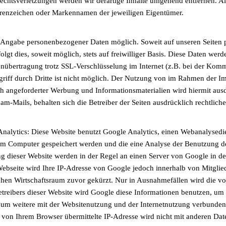
chtsverletzungen werden wir derartige Inhalte umgehend entfernen. Al
renzeichen oder Markennamen der jeweiligen Eigentümer.
e Angabe personenbezogener Daten möglich. Soweit auf unseren Seiten
lgt dies, soweit möglich, stets auf freiwilliger Basis. Diese Daten we
enübertragung trotz SSL-Verschlüsselung im Internet (z.B. bei der Kom
riff durch Dritte ist nicht möglich. Der Nutzung von im Rahmen der Im
h angeforderter Werbung und Informationsmaterialien wird hiermit aus
Mails, behalten sich die Betreiber der Seiten ausdrücklich rechtliche
nalytics: Diese Website benutzt Google Analytics, einen Webanalysedi
rem Computer gespeichert werden und die eine Analyse der Benutzung d
g dieser Website werden in der Regel an einen Server von Google in de
Webseite wird Ihre IP-Adresse von Google jedoch innerhalb von Mitglie
en Wirtschaftsraum zuvor gekürzt. Nur in Ausnahmefällen wird die vol
etreibers dieser Website wird Google diese Informationen benutzen, u
 um weitere mit der Websitenutzung und der Internetnutzung verbunden
 von Ihrem Browser übermittelte IP-Adresse wird nicht mit anderen D