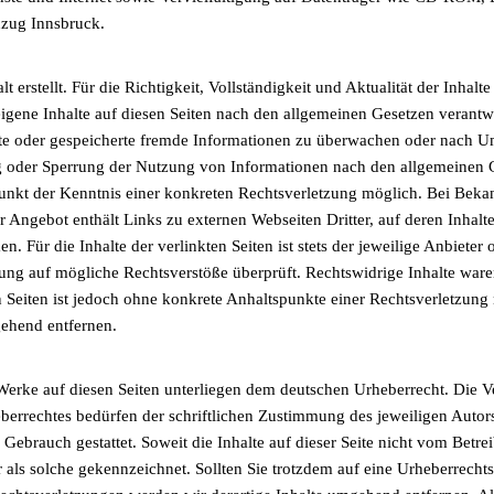
nzug Innsbruck.
lt erstellt. Für die Richtigkeit, Vollständigkeit und Aktualität der In
igene Inhalte auf diesen Seiten nach den allgemeinen Gesetzen verantw
telte oder gespeicherte fremde Informationen zu überwachen oder nach U
ng oder Sperrung der Nutzung von Informationen nach den allgemeinen G
tpunkt der Kenntnis einer konkreten Rechtsverletzung möglich. Bei Be
 Angebot enthält Links zu externen Webseiten Dritter, auf deren Inhalt
Für die Inhalte der verlinkten Seiten ist stets der jeweilige Anbieter o
ung auf mögliche Rechtsverstöße überprüft. Rechtswidrige Inhalte ware
en Seiten ist jedoch ohne konkrete Anhaltspunkte einer Rechtsverletzun
ehend entfernen.
d Werke auf diesen Seiten unterliegen dem deutschen Urheberrecht. Die V
errechtes bedürfen der schriftlichen Zustimmung des jeweiligen Autor
 Gebrauch gestattet. Soweit die Inhalte auf dieser Seite nicht vom Betre
er als solche gekennzeichnet. Sollten Sie trotzdem auf eine Urheberrec