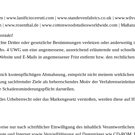
 | www.lanificiocerruti.com | www.standevenfabrics.co.uk | www.wilv
m | www.rosenthal.de | www.cottonwoodstudiosworldwide.com | Maßan
ontakt!
echte Dritter oder gesetzliche Bestimmungen verletzen oder anderweitig
 Abs. 4 UWG um eine angemessene, ausreichend erläuternde und schnelle
Website und E-Mails in angemessener Frist entfernt bzw. den rechtlich
 mich kostenpflichtigen Abmahnung, entspricht nicht meinem wirkliche
g sachfremder Ziele als beherrschendes Motiv der Verfahrenseinleitung
e Schadensminderungspflicht darstellen.
ndes Urheberrecht oder das Markengesetz verstoßen, werden diese auf Hi
ise nur nach schriftlicher Einwilligung des inhaltlich Verantwortliche
te und Internet sowie Vervielfältigung auf Datenträger wie CD-ROM, D