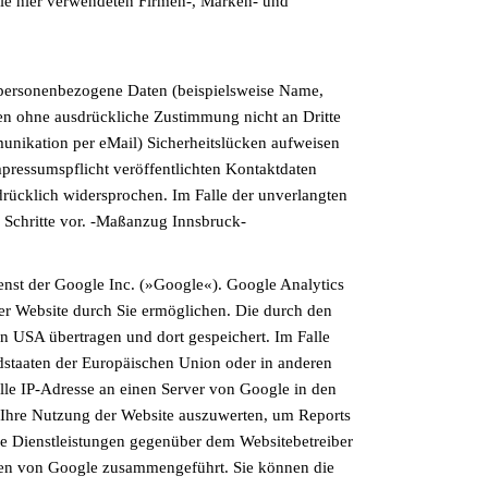
le hier verwendeten Firmen-, Marken- und
 personenbezogene Daten (beispielsweise Name,
rden ohne ausdrückliche Zustimmung nicht an Dritte
munikation per eMail) Sicherheitslücken aufweisen
pressumspflicht veröffentlichten Kontaktdaten
drücklich widersprochen. Im Falle der unverlangten
 Schritte vor. -Maßanzug Innsbruck-
enst der Google Inc. (»Google«). Google Analytics
er Website durch Sie ermöglichen. Die durch den
n USA übertragen und dort gespeichert. Im Falle
dstaaten der Europäischen Union oder in anderen
le IP-Adresse an einen Server von Google in den
m Ihre Nutzung der Website auszuwerten, um Reports
e Dienstleistungen gegenüber dem Websitebetreiber
aten von Google zusammengeführt. Sie können die