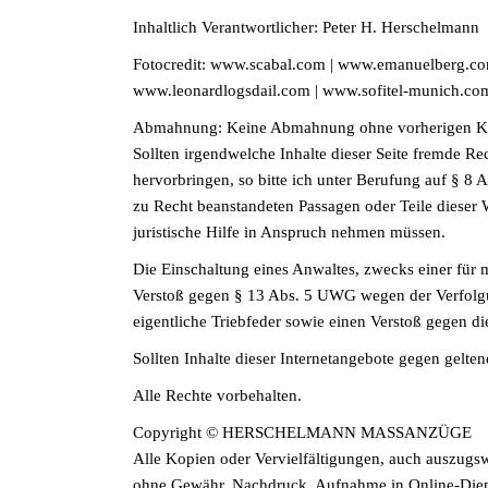
Inhaltlich Verantwortlicher: Peter H. Herschelmann
Fotocredit: www.scabal.com | www.emanuelberg.com
www.leonardlogsdail.com | www.sofitel-munich.co
Abmahnung: Keine Abmahnung ohne vorherigen K
Sollten irgendwelche Inhalte dieser Seite fremde R
hervorbringen, so bitte ich unter Berufung auf § 8
zu Recht beanstandeten Passagen oder Teile dieser 
juristische Hilfe in Anspruch nehmen müssen.
Die Einschaltung eines Anwaltes, zwecks einer für
Verstoß gegen § 13 Abs. 5 UWG wegen der Verfolgun
eigentliche Triebfeder sowie einen Verstoß gegen di
Sollten Inhalte dieser Internetangebote gegen gelte
Alle Rechte vorbehalten.
Copyright © HERSCHELMANN MASSANZÜGE
Alle Kopien oder Vervielfältigungen, auch auszugswe
ohne Gewähr. Nachdruck, Aufnahme in Online-Diens