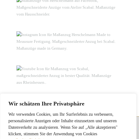
Wir schätzen Ihre Privatsphäre
Wir verwenden Cookies, um Ihr Surferlebnis zu verbessern,
personalisierte Anzeigen oder Inhalte einzusetzen und unseren
Datenverkehr zu analysieren. Wenn Sie auf „Alle akzeptieren"
Atelier FRANKFURT : Herschelmann Maßanzüge • Feine Maßkleidung im Home
klicken, stimmen Sie der Anwendung von Cookies
Service • Theodor Heuss Ring 72-74 • D 55232 Alzey •
t
+49 (0)6731 948850