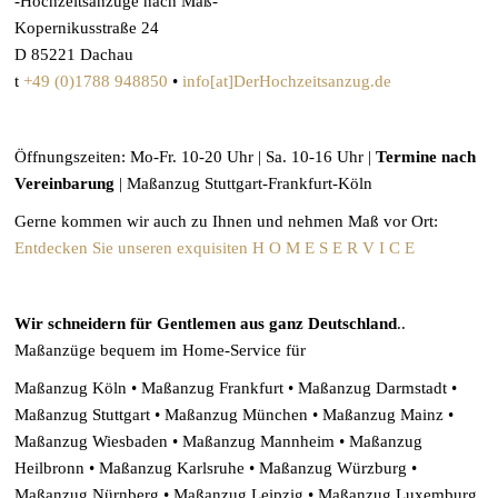
-Hochzeitsanzüge nach Maß-
Kopernikusstraße 24
D 85221 Dachau
t
+49 (0)1788 948850
•
info[at]DerHochzeitsanzug.de
Öffnungszeiten: Mo-Fr. 10-20 Uhr | Sa. 10-16 Uhr |
Termine nach
Vereinbarung
| Maßanzug Stuttgart-Frankfurt-Köln
Gerne kommen wir auch zu Ihnen und nehmen Maß vor Ort:
Entdecken Sie unseren exquisiten H O M E S E R V I C E
Wir schneidern für Gentlemen aus ganz Deutschland
..
Maßanzüge bequem im Home-Service für
Maßanzug Köln • Maßanzug Frankfurt • Maßanzug Darmstadt •
Maßanzug Stuttgart • Maßanzug München • Maßanzug Mainz •
Maßanzug Wiesbaden • Maßanzug Mannheim • Maßanzug
Heilbronn • Maßanzug Karlsruhe • Maßanzug Würzburg •
Maßanzug Nürnberg • Maßanzug Leipzig • Maßanzug Luxemburg