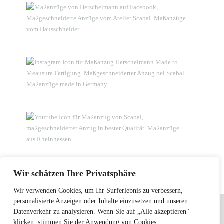
Wir schätzen Ihre Privatsphäre
Wir verwenden Cookies, um Ihr Surferlebnis zu verbessern,
personalisierte Anzeigen oder Inhalte einzusetzen und unseren
Datenverkehr zu analysieren. Wenn Sie auf „Alle akzeptieren"
Atelier FRANKFURT : Herschelmann Maßanzüge • Feine Maßkleidung im Home
klicken, stimmen Sie der Anwendung von Cookies
Service • Theodor Heuss Ring 72-74 • D 55232 Alzey •
t
+49 (0)6731 948850