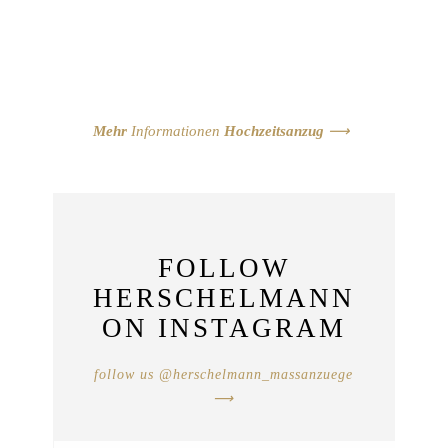
den gewünschten Hochzeitsanzug im
eigenen Stil zu realisieren.
„
Mehr Hochzeitsanzug geht nicht…
probieren Sie es aus
“!
Mehr
Infor
mationen
Hochzeitsanzug
⟶
FOLLOW
HERSCHELMANN
ON INSTAGRAM
follow us @herschelmann_massanzuege
⟶