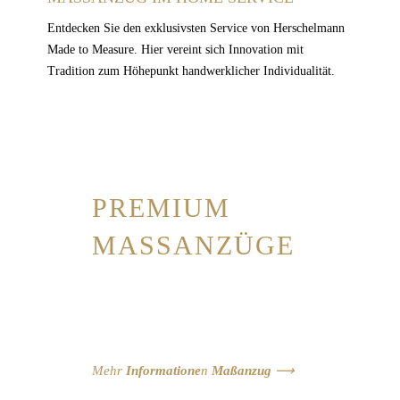
Entdecken Sie den exklusivsten Service von Herschelmann
Made to Measure. Hier vereint sich Innovation mit
Tradition zum Höhepunkt handwerklicher Individualität.
PREMIUM
MASSANZÜGE
„Sein persönlicher Schneider ist das
edelste was ein Mann sich leisten
kann“.
Mehr
Informatione
n
Maßanzug
⟶